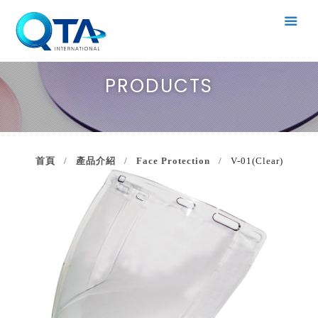
PRODUCTS
首頁
產品介紹
Face Protection
V-01(Clear)