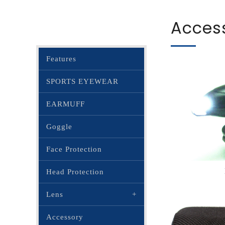
Acces
Features
SPORTS EYEWEAR
EARMUFF
Goggle
Face Protection
Head Protection
Lens
Accessory