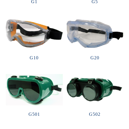
G1
G5
G10
G20
G501
G502