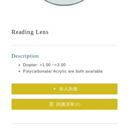
Reading Lens
Description
Diopter: +1.00 ~+3.00
Polycarbonate/ Acrylic are both available
加入詢價
詢價清單(
0
)